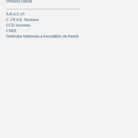
Primaria Udesti
A.R.A.C.I.P.
C.J.R.A.E. Suceava
CCD Suceava
CNEE
Federatia Nationala a Asociatiilor de Parinti