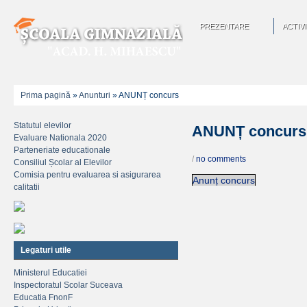
PREZENTARE
ACTIVI
Prima pagină
»
Anunturi
»
ANUNȚ concurs
Statutul elevilor
ANUNȚ concurs
Evaluare Nationala 2020
Parteneriate educationale
/
no comments
Consiliul Școlar al Elevilor
Comisia pentru evaluarea si asigurarea
Anunț concurs
calitatii
Legaturi utile
Ministerul Educatiei
Inspectoratul Scolar Suceava
Educatia FnonF