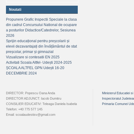
Noutati
Propunere Grafic Inspectii Speciale la clasa
din cadrul Concursului National de ocupare
a posturilor Didactice/Catedrelor, Sesiunea
2026
Sprijin educațional pentru preșcolarii și
elevii dezavantajați din învățământul de stat
preșcolar, primar și gimnazial
Vizualizare si contesatii EN 2025
Activitati Scoala Altfel- Udești 2024-2025
ȘCOALA ALTFEL GPN Udești 16-20
DECEMBRIE 2024
DIRECTOR: Popescu Oana Anda
Ministerul Educatiei si
DIRECTOR ADJUNCT: Iacob Dumitru
Inspectoratul Judete
CONSILIER EDUCATIV: Teleaga Daniela Isabela
Primaria Comunei Ude
Telefon: +40 775 577 145
Email: scoalaudestisv@gmail.com