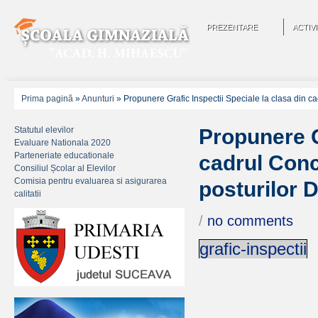
PREZENTARE
ACTIVI
Prima pagină
»
Anunturi
»
Propunere Grafic Inspectii Speciale la clasa din c
Statutul elevilor
Propunere G
Evaluare Nationala 2020
Parteneriate educationale
cadrul Conc
Consiliul Școlar al Elevilor
Comisia pentru evaluarea si asigurarea
posturilor 
calitatii
/
no comments
grafic-inspectii