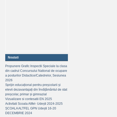
Noutati
Propunere Grafic Inspectii Speciale la clasa
din cadrul Concursului National de ocupare
a posturilor Didactice/Catedrelor, Sesiunea
2026
Sprijin educațional pentru preșcolarii și
elevii dezavantajați din învățământul de stat
preșcolar, primar și gimnazial
Vizualizare si contesatii EN 2025
Activitati Scoala Altfel- Udești 2024-2025
ȘCOALA ALTFEL GPN Udești 16-20
DECEMBRIE 2024