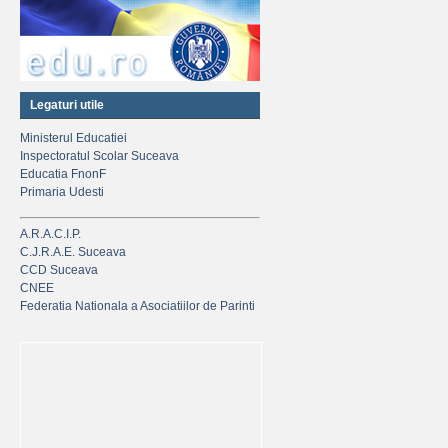
Legaturi utile
Ministerul Educatiei
Inspectoratul Scolar Suceava
Educatia FnonF
Primaria Udesti
A.R.A.C.I.P.
C.J.R.A.E. Suceava
CCD Suceava
CNEE
Federatia Nationala a Asociatiilor de Parinti