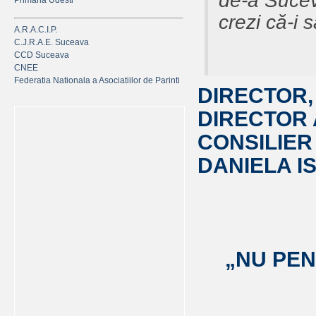
de-a Suceve
Primaria Udesti
crezi că-i s
A.R.A.C.I.P.
C.J.R.A.E. Suceava
CCD Suceava
CNEE
Federatia Nationala a Asociatiilor de Parinti
DIRECTOR,
DIRECTOR 
CONSILIER
DANIELA I
„NU PEN