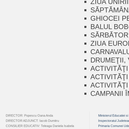
ZIUA UNIRII 
SĂPTĂMÂNA
GHIOCEI PE
BALUL BO
SĂRBĂTORI
ZIUA EUROPE
CARNAVALUL
DRUMEŢII, 
ACTIVITĂŢ
ACTIVITĂŢI
ACTIVITĂŢ
CAMPANII 
DIRECTOR: Popescu Oana Anda
Ministerul Educatiei si
DIRECTOR ADJUNCT: Iacob Dumitru
Inspectoratul Judete
CONSILIER EDUCATIV: Teleaga Daniela Isabela
Primaria Comunei Ude