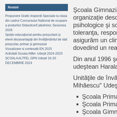
Noutati
Şcoala Gimnazia
Propunere Grafic Inspectii Speciale la clasa
organizaţie desc
din cadrul Concursului National de ocupare
psihologice şi s
a posturilor Didactice/Catedrelor, Sesiunea
2026
toleranţa, respo
Sprijin educațional pentru preșcolarii și
asigurăm un clim
elevii dezavantajați din învățământul de stat
preșcolar, primar și gimnazial
dovedind un real
Vizualizare si contesatii EN 2025
Activitati Scoala Altfel- Udești 2024-2025
Din anul 1996 ş
ȘCOALA ALTFEL GPN Udești 16-20
DECEMBRIE 2024
udeştean Haral
Unităţile de în
Mihăescu” Udeşt
Şcoala Prim
Şcoala Prima
Şcoala Gimna