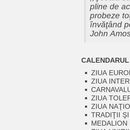
pline de ac
probeze toţ
învăţând pe
John Amos
CALENDARUL 
ZIUA EUROP
ZIUA INTER
CARNAVALUL
ZIUA TOLER
ZIUA NAŢIO
TRADIŢII Ş
MEDALION LI