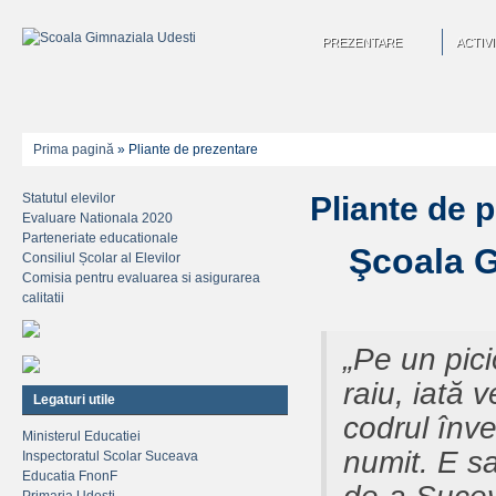
PREZENTARE
ACTIVI
Prima pagină
»
Pliante de prezentare
Statutul elevilor
Pliante de 
Evaluare Nationala 2020
Parteneriate educationale
Şcoala G
Consiliul Școlar al Elevilor
Comisia pentru evaluarea si asigurarea
calitatii
„Pe un pici
raiu, iată v
Legaturi utile
codrul înve
Ministerul Educatiei
numit. E sa
Inspectoratul Scolar Suceava
Educatia FnonF