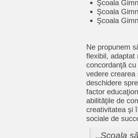
Şcoala Gimn
Şcoala Gimn
Şcoala Gimna
Ne propunem să 
flexibil, adaptat 
concordanţă cu 
vedere crearea ş
deschidere spre 
factor educaţion
abilităţile de co
creativitatea şi
sociale de succ
,,Şcoala să