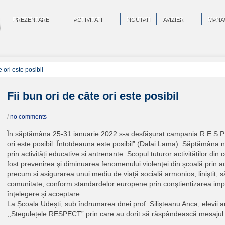
PREZENTARE
ACTIVITATI
NOUTATI
AVIZIER
MANA
e ori este posibil
Fii bun ori de câte ori este posibil
/
no comments
În săptămâna 25-31 ianuarie 2022 s-a desfășurat campania R.E.S.P.E.
ori este posibil. Întotdeauna este posibil” (Dalai Lama). Săptămâna n
prin activități educative și antrenante. Scopul tuturor activităților din
fost prevenirea şi diminuarea fenomenului violenţei din şcoală prin acti
precum și asigurarea unui mediu de viaţă socială armonios, liniştit, s
comunitate, conform standardelor europene prin conştientizarea impo
înţelegere şi acceptare.
La Școala Udești, sub îndrumarea dnei prof. Silișteanu Anca, elevii a
,,Stegulețele RESPECT” prin care au dorit să răspândească mesajul