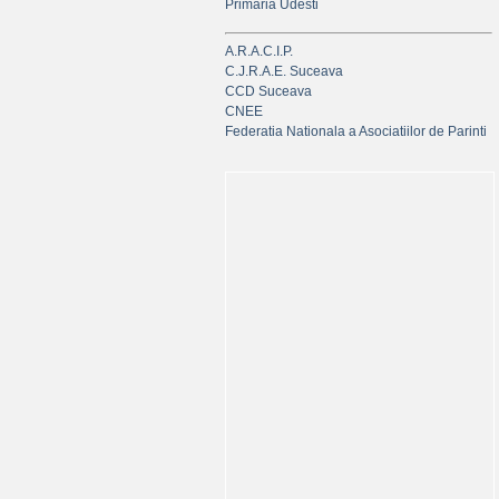
Primaria Udesti
A.R.A.C.I.P.
C.J.R.A.E. Suceava
CCD Suceava
CNEE
Federatia Nationala a Asociatiilor de Parinti