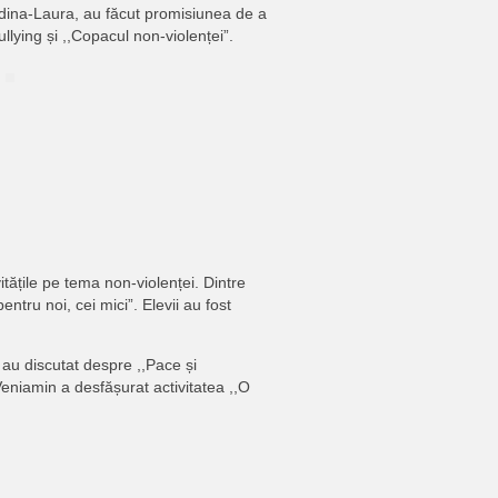
Adina-Laura, au făcut promisiunea de a
ullying și ,,Copacul non-violenței”.
ivitățile pe tema non-violenței. Dintre
ntru noi, cei mici”. Elevii au fost
au discutat despre ,,Pace și
Veniamin a desfășurat activitatea ,,O