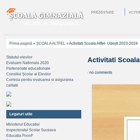
PREZENTARE
ACTIVI
Prima pagină
»
ȘCOALA ALTFEL
»
Activitati Scoala Altfel- Udești 2023-2024
Statutul elevilor
Activitati Scoala
Evaluare Nationala 2020
Parteneriate educationale
/
no comments
Consiliul Școlar al Elevilor
Comisia pentru evaluarea si asigurarea
calitatii
Legaturi utile
Ministerul Educatiei
Inspectoratul Scolar Suceava
Educatia FnonF