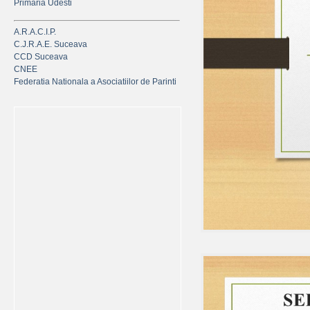
Primaria Udesti
A.R.A.C.I.P.
C.J.R.A.E. Suceava
CCD Suceava
CNEE
Federatia Nationala a Asociatiilor de Parinti