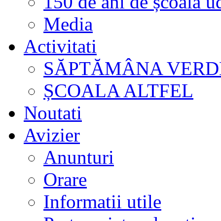
150 de ani de școală u
Media
Activitati
SĂPTĂMÂNA VERD
ȘCOALA ALTFEL
Noutati
Avizier
Anunturi
Orare
Informatii utile