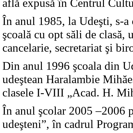
află expusă în Centrul Cultu
În anul 1985, la Udeşti, s-a
şcoală cu opt săli de clasă, 
cancelarie, secretariat şi bir
Din anul 1996 şcoala din Ud
udeştean Haralambie Mihăes
clasele I-VIII „Acad. H. Mi
În anul şcolar 2005 –2006 p
udeşteni”, în cadrul Progra