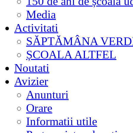
150 de ani de școală u
Media
Activitati
SĂPTĂMÂNA VERD
ȘCOALA ALTFEL
Noutati
Avizier
Anunturi
Orare
Informatii utile