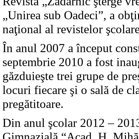
Revista „Zadarnic şterge vr
„Unirea sub Oadeci”, a obţi
naţional al revistelor şcolar
În anul 2007 a început const
septembrie 2010 a fost inau
găzduieşte trei grupe de pre
locuri fiecare şi o sală de c
pregătitoare.
Din anul şcolar 2012 – 201
Gimnazială “Acad. H. Mihă