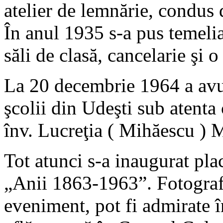
atelier de lemnărie, condus
În anul 1935 s-a pus temelia
săli de clasă, cancelarie şi 
La 20 decembrie 1964 a avut
şcolii din Udeşti sub atent
înv. Lucreţia ( Mihăescu ) 
Tot atunci s-a inaugurat pl
„Anii 1863-1963”. Fotografii
eveniment, pot fi admirate î