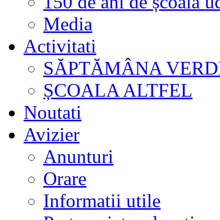
150 de ani de școală u
Media
Activitati
SĂPTĂMÂNA VERD
ȘCOALA ALTFEL
Noutati
Avizier
Anunturi
Orare
Informatii utile