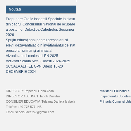
Noutati
Propunere Grafic Inspectii Speciale la clasa
din cadrul Concursului National de ocupare
a posturilor Didactice/Catedrelor, Sesiunea
2026
Sprijin educațional pentru preșcolarii și
elevii dezavantajați din învățământul de stat
preșcolar, primar și gimnazial
Vizualizare si contesatii EN 2025
Activitati Scoala Altfel- Udești 2024-2025
ȘCOALA ALTFEL GPN Udești 16-20
DECEMBRIE 2024
DIRECTOR: Popescu Oana Anda
Ministerul Educatiei si
DIRECTOR ADJUNCT: Iacob Dumitru
Inspectoratul Judete
CONSILIER EDUCATIV: Teleaga Daniela Isabela
Primaria Comunei Ude
Telefon: +40 775 577 145
Email: scoalaudestisv@gmail.com