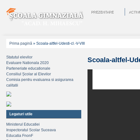
PREZENTARE
ACTIVI
Prima pagină
»
Scoala-altfel-Udesti-cl.-V-VIII
Statutul elevilor
Scoala-altfel-Ude
Evaluare Nationala 2020
Parteneriate educationale
Consiliul Școlar al Elevilor
Comisia pentru evaluarea si asigurarea
calitatii
Legaturi utile
Ministerul Educatiei
Inspectoratul Scolar Suceava
Educatia FnonF