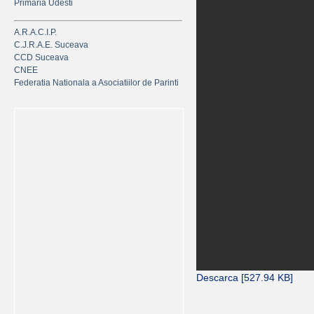
Primaria Udesti
A.R.A.C.I.P.
C.J.R.A.E. Suceava
CCD Suceava
CNEE
Federatia Nationala a Asociatiilor de Parinti
Descarca [527.94 KB]