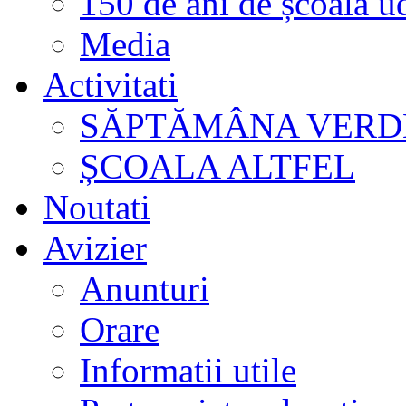
150 de ani de școală u
Media
Activitati
SĂPTĂMÂNA VERD
ȘCOALA ALTFEL
Noutati
Avizier
Anunturi
Orare
Informatii utile